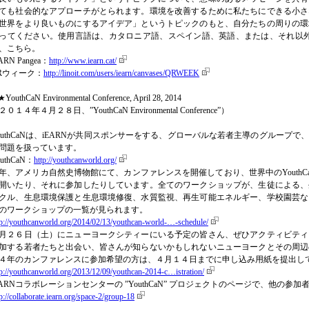
ても社会的なアプローチがとられます。環境を改善するために私たちにできる小さ
世界をより良いものにするアイデア」というトピックのもと、自分たちの周りの環
ってください。使用言語は、カタロニア語、スペイン語、英語、または、それ以外。iE
、こちら。
ARN Pangea：
http://www.iearn.cat/
Rウィーク：
http://linoit.com/users/iearn/canvases/QRWEEK
YouthCaN Environmental Conference, April 28, 2014
２０１４年４月２８日、”YouthCaN Environmental Conference”）
outhCaNは、iEARNが共同スポンサーをする、グローバルな若者主導のグルー
問題を扱っています。
uthCaN：
http://youthcanworld.org/
年、アメリカ自然史博物館にて、カンファレンスを開催しており、世界中のYouth
開いたり、それに参加したりしています。全てのワークショップが、生徒による、
クル、生息環境保護と生息環境修復、水質監視、再生可能エネルギー、学校園芸な
のワークショップの一覧が見られます。
tp://youthcanworld.org/2014/02/13/youthcan-world-…-schedule/
月２６日（土）にニューヨークシティーにいる予定の皆さん、ぜひアクティビティ
加する若者たちと出会い、皆さんが知らないかもしれないニューヨークとその周辺
４年のカンファレンスに参加希望の方は、４月１４日までに申し込み用紙を提出し
tp://youthcanworld.org/2013/12/09/youthcan-2014-c…istration/
EARNコラボレーションセンターの ”YouthCaN” プロジェクトのページで、他の
p://collaborate.iearn.org/space-2/group-18