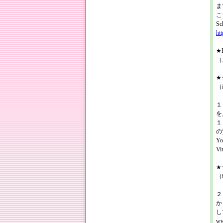
ま
こ
Sc
ht
★R
（
★★
（
１
を
１
の
Yo
V
★★
（
２
か
し
ww