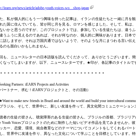
tp://iearn.org/news/article/adobe-youth-voices-wo…shop-japan
た、私が個人的にもう一つ興味を持った記事は、イランの生徒たちと一緒に月を観
れた国に住んでいても、皆が同じ月を見る。ロマンを感じました。そして、私は、
ないかと思うのですが、このプロジェクトでは、参加している生徒たちは、違うふ
違うふうに見えるのであれば、それが何なのか、個人的に興味があります。日本で
に話しますが、それは万国共通ではないようで、そのような月にまつわる言い伝え
るのも面白いかもしれません。
回も、ニュースレターの日本語版を読んでくださって、ありがとうございます。簡
くなってしまいますが、以下、ニュースレターです。★印が、各記事のタイトルで
＊＊＊＊＊＊＊＊＊＊＊＊＊＊＊＊＊＊＊＊＊＊＊＊＊＊＊＊＊
eeking Partners: iEARN Projects and Activities
パートナー、求む！iEARNプロジェクトと、その活動）
Want to make new friends in Brazil and around the world and build your intercultural commun
ブラジル、そして、世界中に、新しい友達を作って、異文化間コミュニケーション
聴者の生徒の皆さん、聴覚障害のある生徒の皆さん、ブラジルの首都、ブラジリア
be Youth Voicesプロジェクトのために制作した短いビデオ作品を見てみませ
ッカー、恋愛、環境、統合教育などのテーマについてコメントをしてくれるパート
し、世界中に友達を作り、異なった文化について学ぶことを目標としています。特