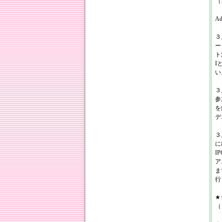
（
Ad
３
ー
ト
I
い
３
参
を
デ
３
に
I
ア
ま
行
★★
（