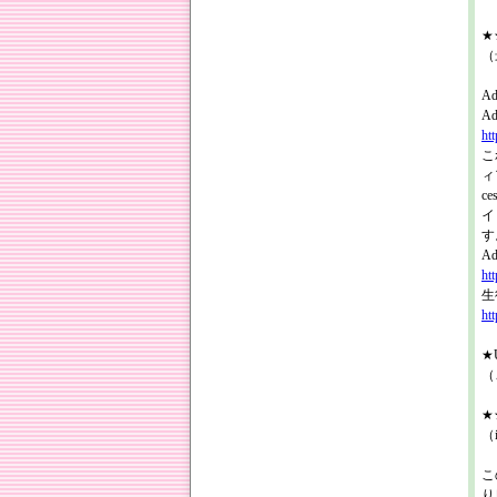
★★
（
A
Ad
ht
こ
ィ
c
イ
す
A
ht
生
ht
★U
（
★★
（
こ
り