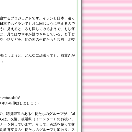
察するプロジェクトです。イランと日本、遠く
日本でもイランでも月は同じように見えるので
うに見えるところも探してみるようで、もし何
は、月ではウサギが餅つきをしている、と子ど
や小話などを、他の国の生徒たちと共有・比較
潔にしようと、どんなに頑張っても、前置きが
す。
ication skills?
スキルを伸ばしましょう）
の、聴覚障害のある生徒たちのグループが、Ad
んか。彼らは、友情、復活祭（イースター）のお祝い、
ナーを探しています。そして、英語を使って交
別教育支援の生徒たちのグループも加わり、ス