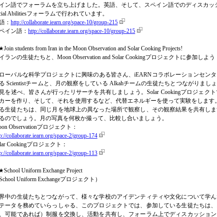
イン語でフォーラムを立ち上げました。英語、そして、スペイン語でのディスカッショ
ecial Abilitiesフォーラムで行われています。
語：
http://collaborate.iearn.org/space-10/group-215
ペイン語：
http://collaborate.iearn.org/space-10/group-215
Join students from Iran in the Moon Observation and Solar Cooking Projects!
イランの生徒たちと、Moon Observation and Solar Cookingプロジェクトに参加しよ
ローバルな科学プロジェクトに興味のある皆さん、iEARNコラボレーションセン
る Scientistチームと、月の観察をしている Alkahチームの生徒たちとつなが
見を述べ、皆さんが行ったリサーチを共有しましょう。Solar Cookingプロジ
カーを作り、そして、それを使用するなど、代替エネルギーを使って実験をします。Moon
る生徒たちは、同じ月を地球上の異なった場所で観察し、その観察結果を共有しま
るのでしょう。月の写真を何枚か撮って、比較し合いましょう。
oon Observationプロジェクト：
tp://collaborate.iearn.org/space-2/group-174
olar Cookingプロジェクト：
tp://collaborate.iearn.org/space-2/group-113
School Uniform Exchange Project
School Uniform Exchangeプロジェクト）
界中の生徒たちとつながって、様々な学校のアイデンティティや文化について学ん
テータを務めていらっしゃる、このプロジェクトでは、参加している生徒たちは、
、可能であれば）制服を交換し、活動を共有し、フォーラム上でディスカッション