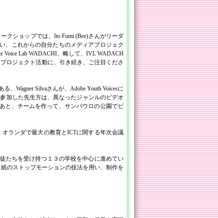
ークショップでは、Ito Fumi (Bee)さんがリーダ
い、これからの自分たちのメディアプロジェク
e Lab WADACHI、略して、IVL WADACH
メディアプロジェクト活動に、引き続き、ご注目くださ
ner Silvaさんが、Adobe Youth Voicesに
ました。参加した先生方は、異なったジャンルのビデオ
あと、チームを作って、サンパウロの公園でビ
という、オランダで最大の教育とICTに関する年次会議
とする生徒たちを受け持つ１３の学校を中心に進めてい
、紙のストップモーションの技法を用い、制作を