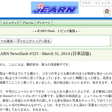
トップ
コミュマップ
アルバム
アンケート
iEARN Flash - トピック返信
●
●
●
●
●
●
メール返信
トピックトップへ戻る
EARN Newsflash #325 - March 31, 2014 (日本語版)
さん、こんにちは、翻訳担当・新人の滝波稚子です。
取は一昨日までとても暖かく、コタツの中よりも家の外のほうが気持ち良かったの
ない私はコタツの中に戻って丸まっています。せっかく満開になった桜も、花見を
強風でことごとく散ってしまいました。花の命は短いといいますが、短すぎます。
て、今号のニュースレターですが、いつもどおり盛りだくさんです。まず最初に注目い
uth Voicesのイベントのレポート記事です。記事の日本語訳は、ニュースレタ
、参加した生徒たちや先生方の楽しそうな姿を収めた写真をチェックしてみてくだ
らっしゃるのがBeeさんなのでしょうか。今までにたくさん温かい言葉をいただい
が一致しておりません。すみません。