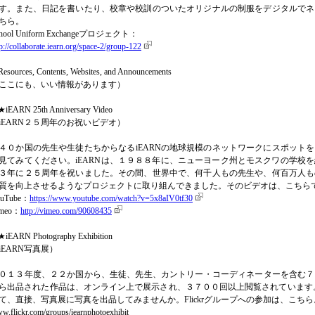
す。また、日記を書いたり、校章や校訓のついたオリジナルの制服をデジタルでネ
ちら。
hool Uniform Exchangeプロジェクト：
tp://collaborate.iearn.org/space-2/group-122
esources, Contents, Websites, and Announcements
ここにも、いい情報があります）
iEARN 25th Anniversary Video
iEARN２５周年のお祝いビデオ）
４０か国の先生や生徒たちからなるiEARNの地球規模のネットワークにスポットを
見てみてください。iEARNは、１９８８年に、ニューヨーク州とモスクワの学校
３年に２５周年を祝いました。その間、世界中で、何千人もの先生や、何百万人も
質を向上させるようなプロジェクトに取り組んできました。そのビデオは、こちら
uTube：
https://www.youtube.com/watch?v=5x8aIV0tf30
imeo：
http://vimeo.com/90608435
iEARN Photography Exhibition
iEARN写真展）
０１３年度、２２か国から、生徒、先生、カントリー・コーディネーターを含む７５
ら出品された作品は、オンライン上で展示され、３７００回以上閲覧されています。皆さ
て、直接、写真展に写真を出品してみませんか。Flickrグループへの参加は、こちら
w.flickr.com/groups/iearnphotoexhibit