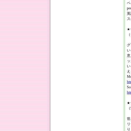
ペ
p
英
ス
★★
（
グ
い
意
ッ
い
え
M
ht
S
ht
★★
（
世
リ
り