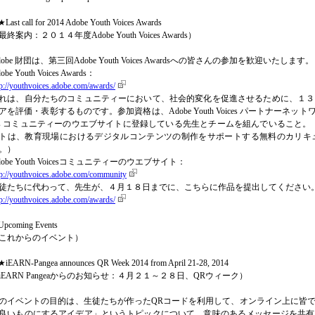
Last call for 2014 Adobe Youth Voices Awards
最終案内：２０１４年度Adobe Youth Voices Awards）
dobe 財団は、第三回Adobe Youth Voices Awardsへの皆さんの参加を歓迎いたします。
obe Youth Voices Awards：
tp://youthvoices.adobe.com/awards/
れは、自分たちのコミュニティーにおいて、社会的変化を促進させるために、１３
アを評価・表彰するものです。参加資格は、Adobe Youth Voices パートナーネットワー
es コミュニティーのウエブサイトに登録している先生とチームを組んでいること。（Adobe
トは、教育現場におけるデジタルコンテンツの制作をサポートする無料のカリキ
。）
dobe Youth Voicesコミュニティーのウエブサイト：
tp://youthvoices.adobe.com/community
徒たちに代わって、先生が、４月１８日までに、こちらに作品を提出してください
tp://youthvoices.adobe.com/awards/
pcoming Events
これからのイベント）
iEARN-Pangea announces QR Week 2014 from April 21-28, 2014
iEARN Pangeaからのお知らせ：４月２１～２８日、QRウィーク）
のイベントの目的は、生徒たちが作ったQRコードを利用して、オンライン上に皆
良いものにするアイデア」というトピックについて、意味のあるメッセージを共有