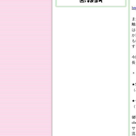
ht
ま
離
は
か
も
す
今
長
＊
★S
（
★★
（
健
o
サ
流