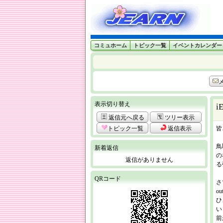
コミュホーム
トピック一覧
イベントカレンダー
表示切り替え
i
返信元へ戻る
ツリー表示
トピック一覧
返信表示
皆
鳥
新着返信
の
返信がありません
る
QRコード
さ
o
ひ
い
前