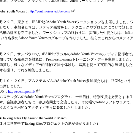
日本、ブラジル、オランダで、Adobe Youth Voicesワークショップ、開催）
obe Youth Voices：
http://youthvoices.adobe.com/
月２２日、東京で、JEARNがAdobe Youth Voicesワークショップを主催しました。ワ
となり、参加者たちは、メディア鑑賞をし、テクニックやプロセスについて話し合
活動の計画を立てました。ワークショップの終わりに、参加した生徒たちは、Infinite Voic
という名前のAdobe Youth Voicesのグループを作りました。彼らのこれからの
。
月２２日、サンパウロで、iEARNブラジルのAdobe Youth Voicesのメディア指導者である、Wag
加している先生方を対象に、Premiere Elementsトレーニング・デーを主催し
鑑賞し、様々なメディア作品制作方法を体験し、写真を使って実用的な練習をした
オを撮り、それを編集しました。
月１９～２０日、アムステルダムのAdobe Youth Voices参加者たちは、IPON
出席しました。
PON：
http://event.ipon.nl/
ムステルダムのAdobe Youth Voicesプログラム、一年目は、特別支援を必要
す。会議参加者たちは、参加者同士で交流したり、その場でAdobeソフトウェアで
うような実用的なアクティビティに参加したりしました。
Talking Kites Fly Around the World in March
３月に世界中でTalking Kitesプロジェクトの凧が揚がりました）