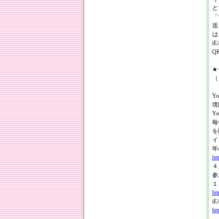
と
「
送
は
iE
Q
★★
（
Y
境
Yo
毎
を
イ
年
ht
４
参
１
ht
i
htt