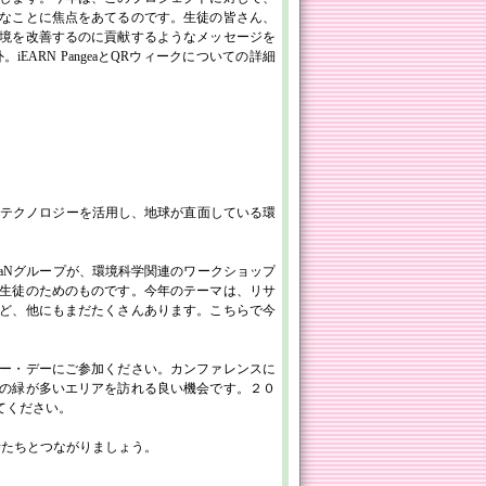
なことに焦点をあてるのです。生徒の皆さん、
境を改善するのに貢献するようなメッセージを
ARN PangeaとQRウィークについての詳細
プで、テクノロジーを活用し、地球が直面している環
CaNグループが、環境科学関連のワークショップ
生徒のためのものです。今年のテーマは、リサ
ど、他にもまだたくさんあります。こちらで今
ー・デーにご参加ください。カンファレンスに
の緑が多いエリアを訪れる良い機会です。２０
てください。
参加者たちとつながりましょう。