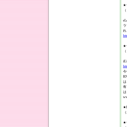
★★
（
e
ラ
れ
ht
★★
（
i
ht
今
R
は
有
は
ww
★R
（
★★