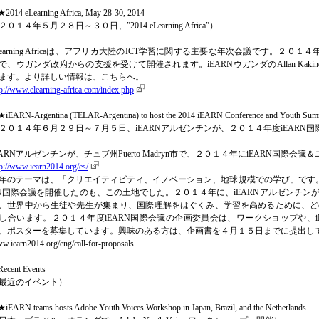
2014 eLearning Africa, May 28-30, 2014
２０１４年５月２８日～３０日、”2014 eLearning Africa”）
Learning Africaは、アフリカ大陸のICT学習に関する主要な年次会議です。２０１４年度
で、ウガンダ政府からの支援を受けて開催されます。iEARNウガンダのAllan Ka
ます。より詳しい情報は、こちらへ。
tp://www.elearning-africa.com/index.php
iEARN-Argentina (TELAR-Argentina) to host the 2014 iEARN Conference and Youth Summi
２０１４年６月２９日～７月５日、iEARNアルゼンチンが、２０１４年度iEARN
EARNアルゼンチンが、チュブ州Puerto Madryn市で、２０１４年にiEARN国際
tp://www.iearn2014.org/es/
年のテーマは、「クリエイティビティ、イノベーション、地球規模での学び」です。２
N国際会議を開催したのも、この土地でした。２０１４年に、iEARNアルゼンチン
、世界中から生徒や先生が集まり、国際理解をはぐくみ、学習を高めるために、ど
し合います。２０１４年度iEARN国際会議の企画委員会は、ワークショップや、i
、ポスターを募集しています。興味のある方は、企画書を４月１５日までに提出し
w.iearn2014.org/eng/call-for-proposals
ecent Events
最近のイベント）
iEARN teams hosts Adobe Youth Voices Workshop in Japan, Brazil, and the Netherlands