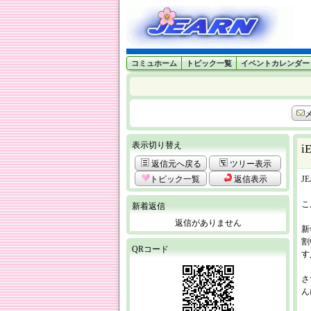
コミュホーム
トピック一覧
イベントカレンダー
表示切り替え
i
返信元へ戻る
ツリー表示
トピック一覧
返信表示
J
こ
新着返信
返信がありません
新
割
QRコード
す
さ
ん