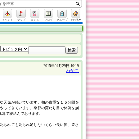
イベント
マップ
コミュ
ブログ
グループ
その他▼
2015年04月29日 10:19
わかこ
な天気が続いています。朝の貴重な１５分間を
やってきています。季節の変わり目で体調を崩
風邪で寝込んでおります。
く叱られても叱られ足りないくらい長い間、皆さ