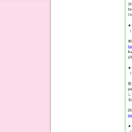
20
D
11
★★
（
米
ht
K
@k
★★
（
世
p
し
る
詳
htt
★★
（