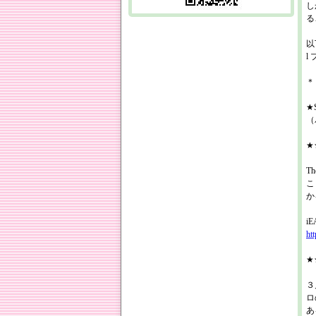
し
る
以
l
＊
★S
（
★★
T
こ
か
i
htt
★★
３
ロ
あ