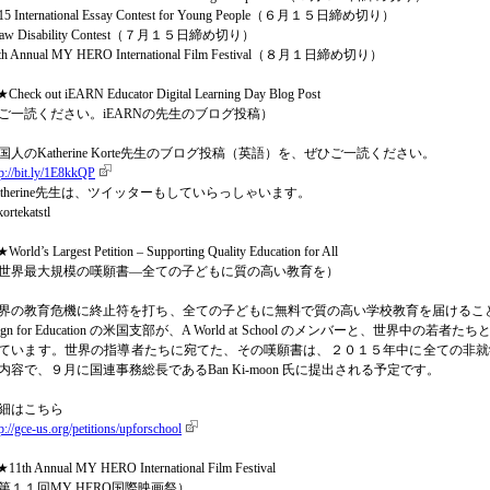
15 International Essay Contest for Young People（６月１５日締め切り）
raw Disability Contest（７月１５日締め切り）
th Annual MY HERO International Film Festival（８月１日締め切り）
Check out iEARN Educator Digital Learning Day Blog Post
ご一読ください。iEARNの先生のブログ投稿）
国人のKatherine Korte先生のブログ投稿（英語）を、ぜひご一読ください。
tp://bit.ly/1E8kkQP
atherine先生は、ツイッターもしていらっしゃいます。
ortekatstl
World’s Largest Petition – Supporting Quality Education for All
世界最大規模の嘆願書―全ての子どもに質の高い教育を）
界の教育危機に終止符を打ち、全ての子どもに無料で質の高い学校教育を届けることをミッシ
aign for Education の米国支部が、A World at School のメンバーと、
ています。世界の指導者たちに宛てた、その嘆願書は、２０１５年中に全ての非就
内容で、９月に国連事務総長であるBan Ki-moon 氏に提出される予定です。
細はこちら
p://gce-us.org/petitions/upforschool
11th Annual MY HERO International Film Festival
第１１回MY HERO国際映画祭）