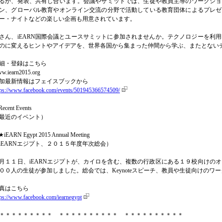
るか、発表、共有し合います。会議やサミットでは、生徒や教員主導のワークショ
ン、グローバル教育やオンライン交流の分野で活動している教育団体によるプレゼ
ー・ナイトなどの楽しい企画も用意されています。
さん、iEARN国際会議とユースサミットに参加されませんか。テクノロジーを利
のに変えるヒントやアイデアを、世界各国から集まった仲間から学ぶ、またとない
細・登録はこちら
w.iearn2015.org
加最新情報はフェイスブックから
tps://www.facebook.com/events/501945366574509/
ecent Events
最近のイベント）
iEARN Egypt 2015 Annual Meeting
iEARNエジプト、２０１５年度年次総会）
月１１日、iEARNエジプトが、カイロを含む、複数の行政区にある１９校向けの
００人の生徒が参加しました。総会では、Keynoteスピーチ、教員や生徒向けのワ
真はこちら
tps://www.facebook.com/iearnegypt
＊＊＊＊＊＊＊＊＊ ＊＊＊＊＊＊＊＊＊＊ ＊＊＊＊＊＊＊＊＊＊