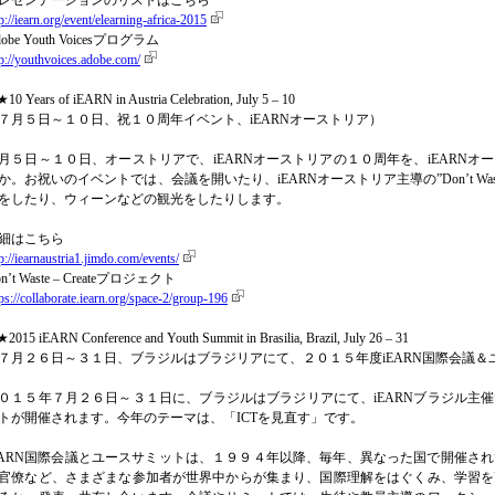
レゼンテーションのリストはこちら
p://iearn.org/event/elearning-africa-2015
obe Youth Voicesプログラム
tp://youthvoices.adobe.com/
10 Years of iEARN in Austria Celebration, July 5 – 10
７月５日～１０日、祝１０周年イベント、iEARNオーストリア）
月５日～１０日、オーストリアで、iEARNオーストリアの１０周年を、iEARN
か。お祝いのイベントでは、会議を開いたり、iEARNオーストリア主導の”Don’t Waste
をしたり、ウィーンなどの観光をしたりします。
細はこちら
p://iearnaustria1.jimdo.com/events/
n’t Waste – Createプロジェクト
tps://collaborate.iearn.org/space-2/group-196
2015 iEARN Conference and Youth Summit in Brasilia, Brazil, July 26 – 31
７月２６日～３１日、ブラジルはブラジリアにて、２０１５年度iEARN国際会議＆
０１５年７月２６日～３１日に、ブラジルはブラジリアにて、iEARNブラジル主催
トが開催されます。今年のテーマは、「ICTを見直す」です。
EARN国際会議とユースサミットは、１９９４年以降、毎年、異なった国で開催さ
官僚など、さまざまな参加者が世界中からが集まり、国際理解をはぐくみ、学習を