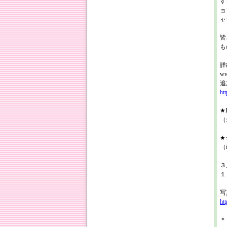
す
ョ
ャ
皆
も
詳
ww
追
ht
★R
（
★★
（
３
１
写
ht
＊