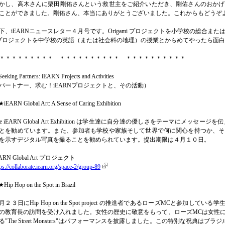
かし、高木さんに栗田剛佑さんという救世主をご紹介いただき、剛佑さんのおかげ
ことができました。剛佑さん、本当にありがとうございました。これからもどうぞ
下、iEARNニュースレター４月号です。Origami プロジェクトを小学校の総合または英語の授業
 プロジェクトを中学校の英語（または社会科の地理）の授業とからめてやったら面
＊＊＊＊＊＊＊＊＊ ＊＊＊＊＊＊＊＊＊＊ ＊＊＊＊＊＊＊＊＊＊
eeking Partners: iEARN Projects and Activities
パートナー、求む！iEARNプロジェクトと、その活動）
iEARN Global Art: A Sense of Caring Exhibition
he iEARN Global Art Exhibition は学生達に自分達の優しさをテーマに
とを勧めています。また、参加者も学校や家族そして世界で何に関心を持つか、そ
を示すデジタル写真を撮ることを勧められています。提出期限は４月１０日。
EARN Global Art プロジェクト
ps://collaborate.iearn.org/space-2/group-89
Hip Hop on the Spot in Brazil
月２３日にHip Hop on the Spot project の推進者であるローズMCと参加している学生達はC
の教育長の訪問を受け入れました。女性の歴史に敬意をもって、ローズMCは女性
る"The Street Monsters"はパフォーマンスを披露しました。この特別な祝典は