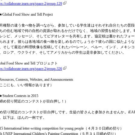
tps://collaborate.iearn.org/space-2/group-129
Global Food Show and Tell Project
月種類の違う食べ物を調べながら、参加している学生達はそれぞれ自分たちの普段
ちの住む地域で何の自然の資源が取れるかだけでなく、地域の習慣を紹介します。毎月、参加者はGlob
レシピ、メッセージ、そしてビデオレターを共有します。協定校は書かれたフォー
られます。彼らは各地域の食べ物を楽しめるのでしょうか？彼らの国に似たような
、そして最近の料理映像を投稿してくれたバーレーン、ペルー、インド、メキシコ
、ロシア、ウクライナ、そしてアメリカからの学生は是非参加してください。
obal Food Show and Tell プロジェクト
tps://collaborate.iearn.org/space-2/group-326
esources, Contests, Websites, and Announcements
ここにも、いい情報があります）
Student Contests in 2015
締め切り間近のコンテストが目白押し！）
め切り間近のコンテストが目白押しです。生徒の皆さんと参加されませんか。iEARN Teache
。以下は、ほんの一例です。
15 International letter-writing competition for young people（４月３０日締め切り）
th UNEP International Children’s Painting Competition（５月３１日締め切り）