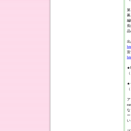
第
募
編
長
品
出
ht
宣
ht
★U
（
★★
（
ア
e
な
ー
い