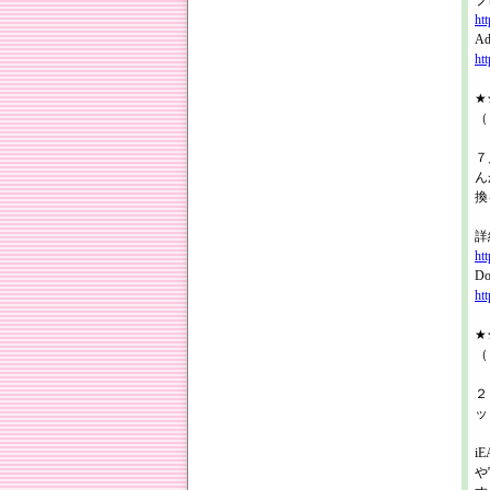
プ
htt
Ad
ht
★★
（
７
ん
換
詳
htt
Do
ht
★★
（
２
ッ
i
や