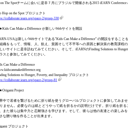
p on The Spotチームに会いに是非７月にブラジルで開催される2015 iEARN Conference 
p Hop on the Spot プロジェクト
tps://collaborate.iearn.org/space-2/group-330
★Kids Can Make a Difference が新しいWebサイトを開設
EARN-USAは新しいWebサイトである"Kids Can Make a Difference” の
組織をもって、情報、人、飢え、貧困そして不平等への原因と解決策の教育課程の
しいサイトに是非訪ねてみてください。そして、iEARNのFinding Solutions to Hunger,Pove
ラスと参加してみてください。
ds Can Make a Difference
w.kidscanmakedifference.org
nding Solutions to Hunger, Poverty, and Inequality プロジェクト
ps://collaborate.iearn.org/space-2/group-81
Origami Project
界中で若者を繋げるために折り紙を使うグローバルプロジェクトに参加してみませ
りません。必要なのは紙とどうやって紙を折るかの説明だけです。折り紙を折る
、また彼らは集中力と忍耐強さを学びます。そして、彼らは他の友達との楽しみを
さな贈り物を作ることが出来ます。
rigami プロジェクト