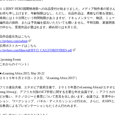
１１回MY HERO国際映画祭への出品受付が始まりました。メディア制作者の皆さ
お待ち申し上げます。年齢制限はなし。ただし、出品作品は、勇敢な行動を奨励し
映画には１０分間という時間制限がありますが、ドキュメンタリー、物語、ミュー
編作品の抜粋、または予告編を提出いただいても構いません。平和活動、家族関係
の中から、受賞作品が選ばれます。締め切りは８月１日。
品作品提出先はこちら
tp://myhero.com/submit
伝用ポストカードはこちら
tp://myhero.com/films/pdf/IFF15_CALLFORENTRIES.pdf
pcoming Events
これからのイベント）
eLearning Africa 2015, May 20-22
２０１５年５月２０日～２２日、”eLearning Africa 2015”）
フリカ連合共催、エチオピア政府主催で、２０１５年度のeLearning Africaがエ
arning Africaは、アフリカ大陸のICT学習に関する主要な年次会議です。）ア
どが集い、テクノロジーと教育について意見を出し合います。会議では、世界中から集
ション、ワークショップ、パネル・ディスカッションが行われ、さらに、iEARNとAdobe
る教員によるプレゼンテーションもたくさん行われます。