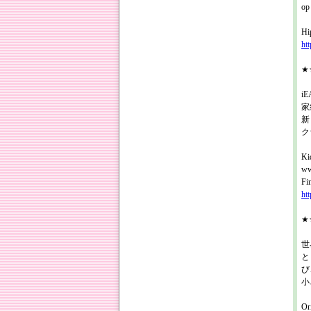
o
Hi
ht
★
i
家
新
ク
Ki
ww
Fi
htt
★★
世
と
び
小
O