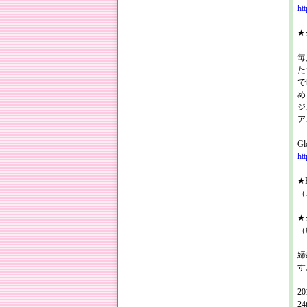
ht
★★
毎
た
で
め
ジ
ア
Gl
ht
★R
（
★★
（
締
す
20
24