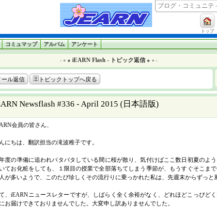
トップ
コミュマップ
アルバム
アンケート
iEARN Flash - トピック返信
●
●
●
●
●
●
メール返信
トピックトップへ戻る
EARN Newsflash #336 - April 2015 (日本語版)
EARN会員の皆さん、
んにちは、翻訳担当の滝波稚子です。
年度の準備に追われバタバタしている間に桜が散り、気付けばここ数日初夏のよう
いてお化粧をしても、１限目の授業で全部落ちてしまう季節が、もうすぐそこまで
人が多いようで、このたび珍しくその流行りに乗っかれた私は、先週末からずっと
て、iEARNニュースレターですが、しばらく全く余裕がなく、どれほどこっぴど
にお届けできておりませんでした。大変申し訳ありませんでした。