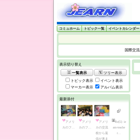
コミュホーム
トピック一覧
イベントカレンダー
国際交流
表示切り替え
一覧表示
ツリー表示
トピック表示
イベント表示
マーカー表示
アルバム表示
最新添付
アメリ
アメリ
アメリ
Re[5]: ie
カのフ…
カのフ…
カの交流
arn-teache
校から返
r…
信が来ま