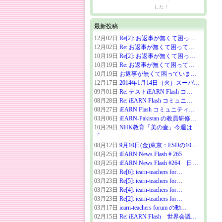
した！
最新投稿
12月02日
Re[2]: お返事が無くて困っ…
12月02日
Re: お返事が無くて困って…
10月19日
Re[2]: お返事が無くて困っ…
10月19日
Re: お返事が無くて困って…
10月19日
お返事が無くて困っていま…
12月17日
2014年1月14日（火）スーパ…
09月01日
Re: テストiEARN Flash コ…
08月28日
Re: iEARN Flash コミュニ…
08月27日
iEARN Flash コミュニティ…
03月06日
iEARN-Pakistan の教員研修…
10月29日
NHK教育「美の壷」今週は
「…
08月12日
9月10日(金)東京：ESDの10…
03月25日
iEARN News Flash # 265
03月25日
iEARN News Flash #264 日…
03月23日
Re[6]: iearn-teachers for…
03月23日
Re[5]: iearn-teachers for…
03月23日
Re[4]: iearn-teachers for…
03月23日
Re[2]: iearn-teachers for…
03月17日
iearn-teachers forum の動…
02月15日
Re: iEARN Flash 世界会議…