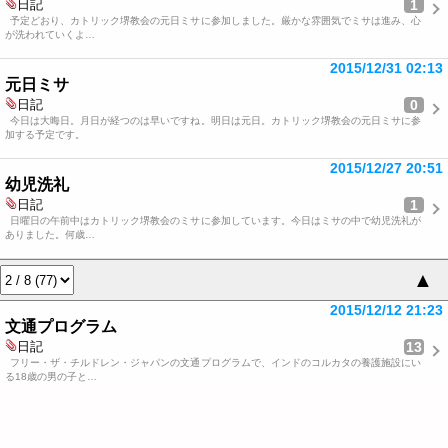
1
日記
予定どおり、カトリック堺教会の元日ミサに参加しました。厳かな雰囲気でミサは進み、心
が洗われていくよ…
2015/12/31 02:13
元日ミサ
0
日記
今日は大晦日。月日が経つのは早いですね。明日は元日。カトリック堺教会の元日ミサに参
加する予定です。
2015/12/27 20:51
幼児洗礼
1
日記
日曜日の午前中はカトリック堺教会のミサに参加しています。今日はミサの中で幼児洗礼が
ありました。何歳…
▲
2015/12/12 21:23
文通プログラム
13
日記
フリー・ザ・チルドレン・ジャパンの文通プログラムで、インドのコルカタの養護施設にい
る18歳の男の子と…
2014/11/19 11:57
児童労働について考える
1
日記