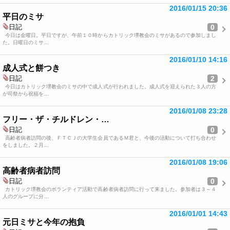
2016/01/15 20:36
平日のミサ
0
日記
今日は金曜日。平日ですが、午前１０時からカトリック堺教会のミサがあるので参加しまし
た。日曜日のミサ…
2016/01/10 14:16
成人式と餅つき
2
日記
今日はカトリック堺教会のミサの中で成人式が行われました。成人式を迎えられた３人の方
が司祭から祝福を…
2016/01/08 23:28
フリー・ザ・チルドレン・…
0
日記
高齢者病者訪問の後、ＦＴＣＪの大学生会員であるＭ君と、今後の活動について打ち合わせ
をしました。２月…
2016/01/08 19:06
高齢者病者訪問
0
日記
カトリック堺教会のボランティア活動で高齢者病者訪問に行って来ました。参加者は３～４
人のグループに分…
2016/01/01 14:43
元日ミサと今年の抱負