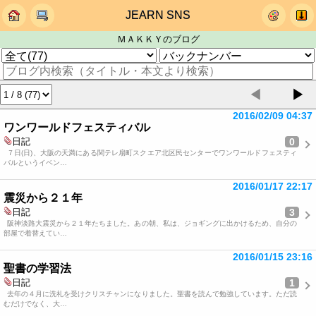
JEARN SNS
ＭＡＫＫＹのブログ
◀
▶
2016/02/09 04:37
ワンワールドフェスティバル
0
日記
７日(日)、大阪の天満にある関テレ扇町スクエア北区民センターでワンワールドフェスティ
バルというイベン…
2016/01/17 22:17
震災から２１年
3
日記
阪神淡路大震災から２１年たちました。あの朝、私は、ジョギングに出かけるため、自分の
部屋で着替えてい…
2016/01/15 23:16
聖書の学習法
1
日記
去年の４月に洗礼を受けクリスチャンになりました。聖書を読んで勉強しています。ただ読
むだけでなく、大…