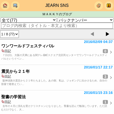
JEARN SNS
ＭＡＫＫＹのブログ
◀
▶
2016/02/09 04:37
ワンワールドフェスティバル
0
日記
７日(日)、大阪の天満にある関テレ扇町スクエア北区民センターでワンワールドフェスティ
バルというイベン…
2016/01/17 22:17
震災から２１年
3
日記
阪神淡路大震災から２１年たちました。あの朝、私は、ジョギングに出かけるため、自分の
部屋で着替えてい…
2016/01/15 23:16
聖書の学習法
1
日記
去年の４月に洗礼を受けクリスチャンになりました。聖書を読んで勉強しています。ただ読
むだけでなく、大…