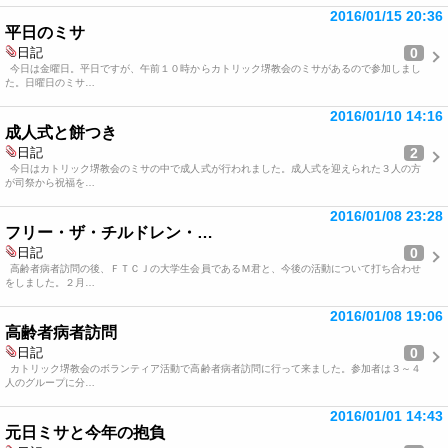
2016/01/15 20:36
平日のミサ
0
日記
今日は金曜日。平日ですが、午前１０時からカトリック堺教会のミサがあるので参加しまし
た。日曜日のミサ…
2016/01/10 14:16
成人式と餅つき
2
日記
今日はカトリック堺教会のミサの中で成人式が行われました。成人式を迎えられた３人の方
が司祭から祝福を…
2016/01/08 23:28
フリー・ザ・チルドレン・…
0
日記
高齢者病者訪問の後、ＦＴＣＪの大学生会員であるＭ君と、今後の活動について打ち合わせ
をしました。２月…
2016/01/08 19:06
高齢者病者訪問
0
日記
カトリック堺教会のボランティア活動で高齢者病者訪問に行って来ました。参加者は３～４
人のグループに分…
2016/01/01 14:43
元日ミサと今年の抱負