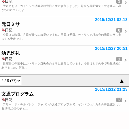
1
日記
予定どおり、カトリック堺教会の元日ミサに参加しました。厳かな雰囲気でミサは進み、心
が洗われていくよ…
2015/12/31 02:13
元日ミサ
0
日記
今日は大晦日。月日が経つのは早いですね。明日は元日。カトリック堺教会の元日ミサに参
加する予定です。
2015/12/27 20:51
幼児洗礼
1
日記
日曜日の午前中はカトリック堺教会のミサに参加しています。今日はミサの中で幼児洗礼が
ありました。何歳…
▲
2015/12/12 21:23
文通プログラム
13
日記
フリー・ザ・チルドレン・ジャパンの文通プログラムで、インドのコルカタの養護施設にい
る18歳の男の子と…
2014/11/19 11:57
児童労働について考える
1
日記