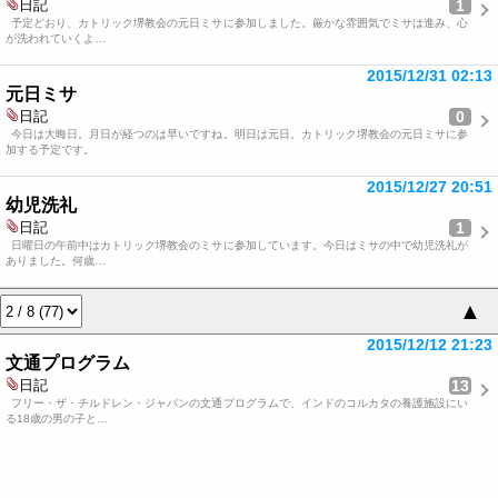
1
日記
予定どおり、カトリック堺教会の元日ミサに参加しました。厳かな雰囲気でミサは進み、心
が洗われていくよ…
2015/12/31 02:13
元日ミサ
0
日記
今日は大晦日。月日が経つのは早いですね。明日は元日。カトリック堺教会の元日ミサに参
加する予定です。
2015/12/27 20:51
幼児洗礼
1
日記
日曜日の午前中はカトリック堺教会のミサに参加しています。今日はミサの中で幼児洗礼が
ありました。何歳…
▲
2015/12/12 21:23
文通プログラム
13
日記
フリー・ザ・チルドレン・ジャパンの文通プログラムで、インドのコルカタの養護施設にい
る18歳の男の子と…
2014/11/19 11:57
児童労働について考える
1
日記