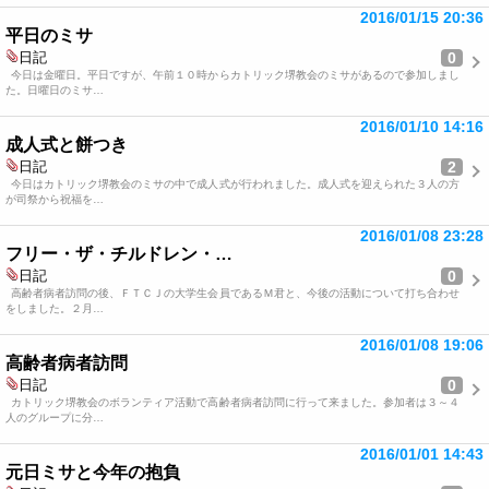
2016/01/15 20:36
平日のミサ
0
日記
今日は金曜日。平日ですが、午前１０時からカトリック堺教会のミサがあるので参加しまし
た。日曜日のミサ…
2016/01/10 14:16
成人式と餅つき
2
日記
今日はカトリック堺教会のミサの中で成人式が行われました。成人式を迎えられた３人の方
が司祭から祝福を…
2016/01/08 23:28
フリー・ザ・チルドレン・…
0
日記
高齢者病者訪問の後、ＦＴＣＪの大学生会員であるＭ君と、今後の活動について打ち合わせ
をしました。２月…
2016/01/08 19:06
高齢者病者訪問
0
日記
カトリック堺教会のボランティア活動で高齢者病者訪問に行って来ました。参加者は３～４
人のグループに分…
2016/01/01 14:43
元日ミサと今年の抱負