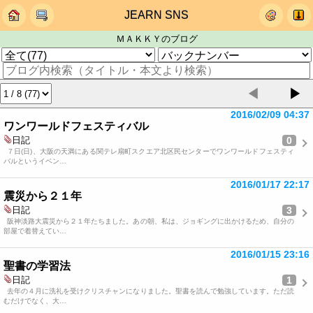
JEARN SNS
ＭＡＫＫＹのブログ
◀
▶
2016/02/09 04:37
ワンワールドフェスティバル
0
日記
７日(日)、大阪の天満にある関テレ扇町スクエア北区民センターでワンワールドフェスティ
バルというイベン…
2016/01/17 22:17
震災から２１年
3
日記
阪神淡路大震災から２１年たちました。あの朝、私は、ジョギングに出かけるため、自分の
部屋で着替えてい…
2016/01/15 23:16
聖書の学習法
1
日記
去年の４月に洗礼を受けクリスチャンになりました。聖書を読んで勉強しています。ただ読
むだけでなく、大…