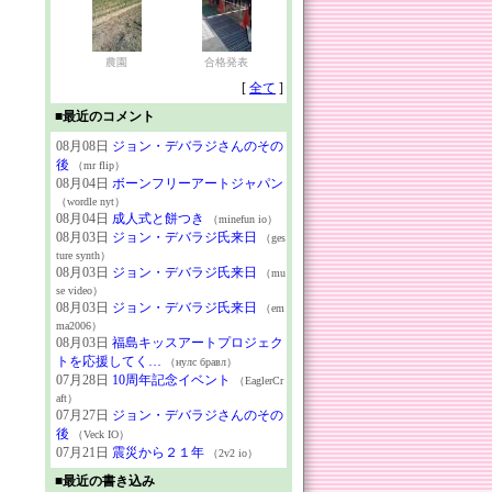
農園
合格発表
[
全て
]
■最近のコメント
08月08日
ジョン・デバラジさんのその
後
（mr flip）
08月04日
ボーンフリーアートジャパン
（wordle nyt）
08月04日
成人式と餅つき
（minefun io）
08月03日
ジョン・デバラジ氏来日
（ges
ture synth）
08月03日
ジョン・デバラジ氏来日
（mu
se video）
08月03日
ジョン・デバラジ氏来日
（em
ma2006）
08月03日
福島キッスアートプロジェク
トを応援してく…
（нулс бравл）
07月28日
10周年記念イベント
（EaglerCr
aft）
07月27日
ジョン・デバラジさんのその
後
（Veck IO）
07月21日
震災から２１年
（2v2 io）
■最近の書き込み