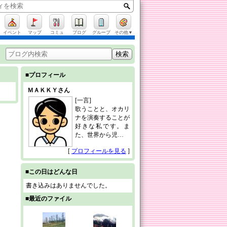
イベント
マップ
コミュ
ブログ
グループ
その他▼
■プロフィール
ＭＡＫＫＹさん
[一言]
歌うことと、オカリ
ナを演奏することが
好きな私です。ま
た、世界から児…
[
プロフィールを見る
]
■この日はどんな日
書き込みはありませんでした。
■最近のファイル