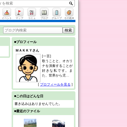
イベント
マップ
コミュ
ブログ
グループ
その他▼
■プロフィール
ＭＡＫＫＹさん
[一言]
歌うことと、オカリ
ナを演奏することが
好きな私です。ま
た、世界から児…
[
プロフィールを見る
]
■この日はどんな日
書き込みはありませんでした。
■最近のファイル