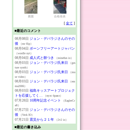
農園
合格発表
[
全て
]
■最近のコメント
08月08日
ジョン・デバラジさんのその
後
（mr flip）
08月04日
ボーンフリーアートジャパン
（wordle nyt）
08月04日
成人式と餅つき
（minefun io）
08月03日
ジョン・デバラジ氏来日
（ges
ture synth）
08月03日
ジョン・デバラジ氏来日
（mu
se video）
08月03日
ジョン・デバラジ氏来日
（em
ma2006）
08月03日
福島キッスアートプロジェク
トを応援してく…
（нулс бравл）
07月28日
10周年記念イベント
（EaglerCr
aft）
07月27日
ジョン・デバラジさんのその
後
（Veck IO）
07月21日
震災から２１年
（2v2 io）
■最近の書き込み