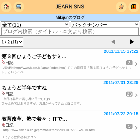
JEARN SNS
Mikijunのブログ
◀
▶
2011/11/15 17:22
第３回ひょうご子どもサミ…
3
日記
JEARN(http://www.jearn.jp/japan/index.html) でこの日曜日「第３回ひょうご子どもサミッ
ト」というイベ…
2011/07/31 23:29
ちょうど半年ですね
23
日記
今日は非常に蒸し暑い日でしたね。
ひかえめではありますが、真夏がやってきたと感じます。
2011/07/22 20:15
教育改革、塾で着々： ITで…
日記
5
http://www.itmedia.co.jp/promobile/articles/1107/20…ws010.html
ITによる教育改革は“コン…