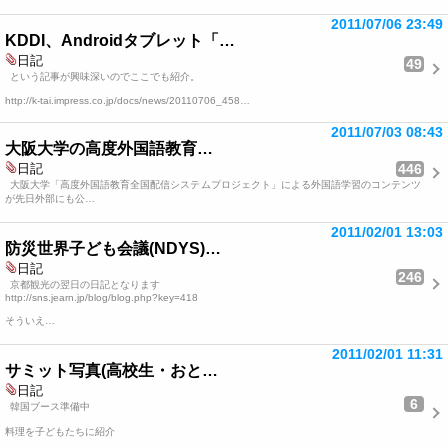
2011/07/06 23:49
KDDI、Androidタブレット「…
日記
49
という記事が興味深いのでここでも紹介。
http://k-tai.impress.co.jp/docs/news/20110706_458…
2011/07/03 08:43
大阪大学の高度外国語教育…
446
日記
大阪大学「高度外国語教育全国配信システムプロジェクト」による外国語学習のコンテンツ
が先日外部にも公…
2011/02/01 13:03
防災世界子ども会議(NDYS)…
日記
246
京都観光の翌日の日記となります
http://sns.jearn.jp/blog/blog.php?key=418
そういえ…
2011/02/01 11:31
サミット写真(高校生・おと…
日記
6
韓国ブース準備中
料理を子どもたちに紹介