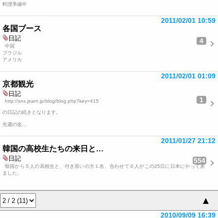
料理準備中
2011/02/01 10:59
各国ブース
日記
4
中国
ブラジル
アメリカ
2011/02/01 01:09
京都観光
日記
1
http://sns.jearn.jp/blog/blog.php?key=415
の日記の続きとなります。
先週の金…
2011/01/27 21:12
韓国の高校生たちの来日と…
日記
554
韓国から５人の高校生と、付き添いの方１名、合わせて６人がこの25日に日本にやって来
ました。
▲
2010/09/09 16:39