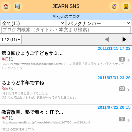
JEARN SNS
Mikijunのブログ
◀
▶
2011/11/15 17:22
第３回ひょうご子どもサミ…
3
日記
JEARN(http://www.jearn.jp/japan/index.html) でこの日曜日「第３回ひょうご子どもサミッ
ト」というイベ…
2011/07/31 23:29
ちょうど半年ですね
23
日記
今日は非常に蒸し暑い日でしたね。
ひかえめではありますが、真夏がやってきたと感じます。
2011/07/22 20:15
教育改革、塾で着々： ITで…
日記
5
http://www.itmedia.co.jp/promobile/articles/1107/20…ws010.html
ITによる教育改革は“コン…