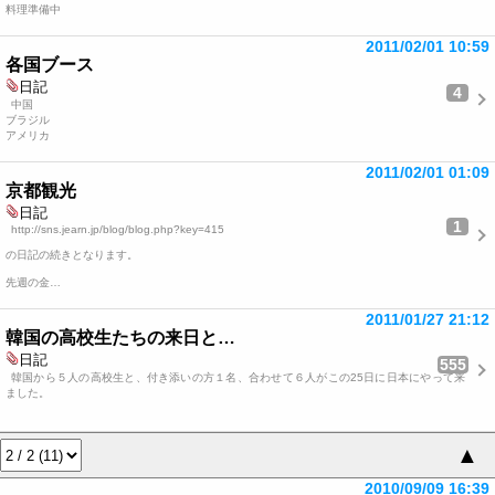
料理準備中
2011/02/01 10:59
各国ブース
日記
4
中国
ブラジル
アメリカ
2011/02/01 01:09
京都観光
日記
1
http://sns.jearn.jp/blog/blog.php?key=415
の日記の続きとなります。
先週の金…
2011/01/27 21:12
韓国の高校生たちの来日と…
日記
555
韓国から５人の高校生と、付き添いの方１名、合わせて６人がこの25日に日本にやって来
ました。
▲
2010/09/09 16:39