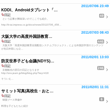
2011/07/06 23:49
KDDI、Androidタブレット「…
日記
49
という記事が興味深いのでここでも紹介。
http://k-tai.impress.co.jp/docs/news/20110706_458…
2011/07/03 08:43
大阪大学の高度外国語教育…
446
日記
大阪大学「高度外国語教育全国配信システムプロジェクト」による外国語学習のコンテンツ
が先日外部にも公…
2011/02/01 13:03
防災世界子ども会議(NDYS)…
日記
246
京都観光の翌日の日記となります
http://sns.jearn.jp/blog/blog.php?key=418
そういえ…
2011/02/01 11:31
サミット写真(高校生・おと…
日記
6
韓国ブース準備中
料理を子どもたちに紹介