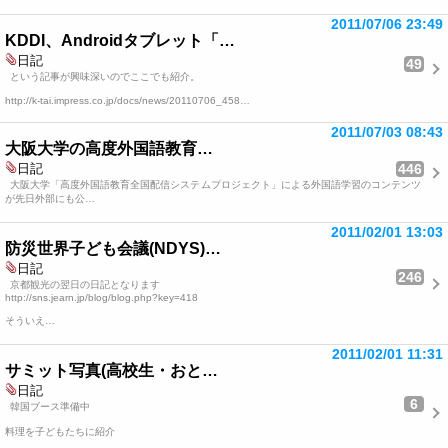
2011/07/06 23:49
KDDI、Androidタブレット「…
日記
49
という記事が興味深いのでここでも紹介。
http://k-tai.impress.co.jp/docs/news/20110706_458…
2011/07/03 08:43
大阪大学の高度外国語教育…
446
日記
大阪大学「高度外国語教育全国配信システムプロジェクト」による外国語学習のコンテンツ
が先日外部にも公…
2011/02/01 13:03
防災世界子ども会議(NDYS)…
日記
246
京都観光の翌日の日記となります
http://sns.jearn.jp/blog/blog.php?key=418
そういえ…
2011/02/01 11:31
サミット写真(高校生・おと…
日記
6
韓国ブース準備中
料理を子どもたちに紹介