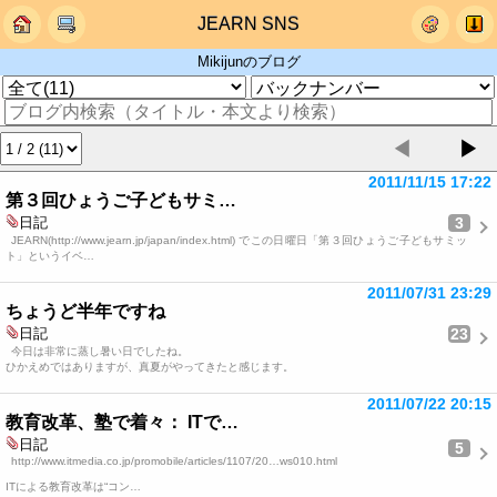
JEARN SNS
Mikijunのブログ
◀
▶
2011/11/15 17:22
第３回ひょうご子どもサミ…
3
日記
JEARN(http://www.jearn.jp/japan/index.html) でこの日曜日「第３回ひょうご子どもサミッ
ト」というイベ…
2011/07/31 23:29
ちょうど半年ですね
23
日記
今日は非常に蒸し暑い日でしたね。
ひかえめではありますが、真夏がやってきたと感じます。
2011/07/22 20:15
教育改革、塾で着々： ITで…
日記
5
http://www.itmedia.co.jp/promobile/articles/1107/20…ws010.html
ITによる教育改革は“コン…