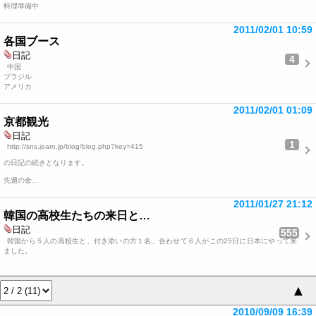
料理準備中
2011/02/01 10:59
各国ブース
日記
4
中国
ブラジル
アメリカ
2011/02/01 01:09
京都観光
日記
1
http://sns.jearn.jp/blog/blog.php?key=415
の日記の続きとなります。
先週の金…
2011/01/27 21:12
韓国の高校生たちの来日と…
日記
555
韓国から５人の高校生と、付き添いの方１名、合わせて６人がこの25日に日本にやって来
ました。
▲
2010/09/09 16:39