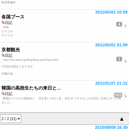
料理準備中
2011/02/01 10:59
各国ブース
日記
4
中国
ブラジル
アメリカ
2011/02/01 01:09
京都観光
日記
1
http://sns.jearn.jp/blog/blog.php?key=415
の日記の続きとなります。
先週の金…
2011/01/27 21:12
韓国の高校生たちの来日と…
日記
555
韓国から５人の高校生と、付き添いの方１名、合わせて６人がこの25日に日本にやって来
ました。
▲
2010/09/09 16:39