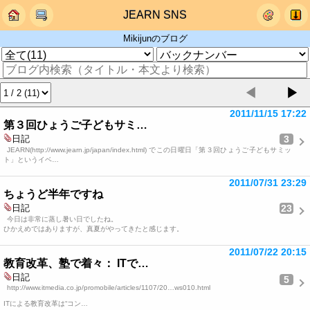
JEARN SNS
Mikijunのブログ
◀
▶
2011/11/15 17:22
第３回ひょうご子どもサミ…
3
日記
JEARN(http://www.jearn.jp/japan/index.html) でこの日曜日「第３回ひょうご子どもサミッ
ト」というイベ…
2011/07/31 23:29
ちょうど半年ですね
23
日記
今日は非常に蒸し暑い日でしたね。
ひかえめではありますが、真夏がやってきたと感じます。
2011/07/22 20:15
教育改革、塾で着々： ITで…
日記
5
http://www.itmedia.co.jp/promobile/articles/1107/20…ws010.html
ITによる教育改革は“コン…