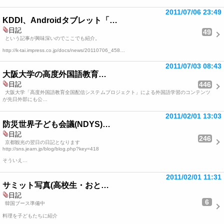
2011/07/06 23:49
KDDI、Androidタブレット「…
日記
49
という記事が興味深いのでここでも紹介。
http://k-tai.impress.co.jp/docs/news/20110706_458…
2011/07/03 08:43
大阪大学の高度外国語教育…
446
日記
大阪大学「高度外国語教育全国配信システムプロジェクト」による外国語学習のコンテンツ
が先日外部にも公…
2011/02/01 13:03
防災世界子ども会議(NDYS)…
日記
246
京都観光の翌日の日記となります
http://sns.jearn.jp/blog/blog.php?key=418
そういえ…
2011/02/01 11:31
サミット写真(高校生・おと…
日記
6
韓国ブース準備中
料理を子どもたちに紹介