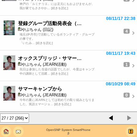
神戸の「ルミナリエ」には足元にもおよびませんが、
我が家でもささやか… [続きを読む]
08/11/17 22:38
登録グループ活動発表会（…
やぶちゃん (日記)
4
地元(伊丹市)で活動しているボランティア・グループ
の事です。
「いたみ… [続きを読む]
08/11/17 19:43
オックスブリッジ・サマー…
1
やぶちゃん (JEARN活動)
先日は参加した生徒の話題でしたが、今度はキャンプ
中の講師として活躍… [続きを読む]
08/10/29 08:49
サマーキャンプから
0
やぶちゃん (JEARN活動)
今年の夏にJEARNとしては初めての取り組みとなりま
した、英語エマージョ… [続きを読む]
◀
▶
OpenSNP System SmartPhone
β