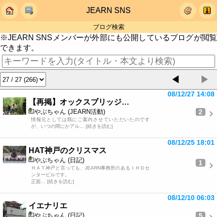
JEARN SNS
ブログ検索
※JEARN SNSメンバーが外部にも公開しているブログが閲覧
できます。
◀
▶
08/12/27 14:08
【再掲】オックスブリッジ…
2
やぶちゃん (JEARN活動)
情報元としては既にご案内させていただいたのです
が、いつの間にかアル… [続きを読む]
08/12/25 18:01
HAT神戸のクリスマス
やぶちゃん (日記)
1
ＨＡＴ神戸と言っても、JEARN事務所のあるＩＨＤセ
ンタービルです。
正面… [続きを読む]
08/12/10 06:03
イエナリエ
5
やぶちゃん (日記)