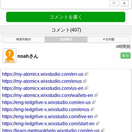
コメントを書く
コメント(407)
時系列表示
返信表示
▼日付順
4時間前
返信
noahさん
https://my-atomicx.wixstudio.com/en-us
https://my-atomicx.wixstudio.com/enus
https://my-atomicx.wixstudio.com/us-en
https://my-atomicx.wixstudio.com/wallets-en
https://eng-ledgrlive-x.wixstudio.com/en-us
https://eng-ledgrlive-x.wixstudio.com/enus
https://eng-ledgrlive-x.wixstudio.com/live-en
https://eng-ledgrlive-x.wixstudio.com/start-en
https://learn-metmaskhelp.wixstudio.com/en-us