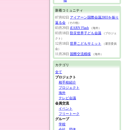
様
新着コミュニティ
07月02日
アイアーン国際会議2003を振り
返る会
（その他）
03月29日
iEARN Flash
（海外）
03月18日
防災世界子ども会議
（プロジェ
クト）
12月18日
世界こどもサミット
（運営委員
会）
11月28日
国際交流模様
（海外）
カテゴリ
全て
プロジェクト
相手校紹介
プロジェクト
海外
テレビ会議
会員交流
イベント
フリートーク
グループ
学校
会社、団体