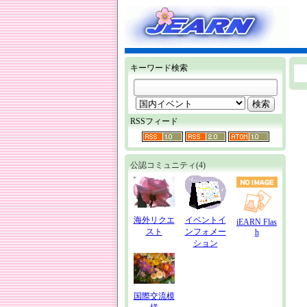
キーワード検索
RSSフィード
公認コミュニティ(4)
海外リクエ
イベントイ
iEARN Flas
スト
ンフォメー
h
ション
国際交流模