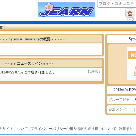
トップ
覧
Syra
Syracuse Universityの概要
● ●
● ●
 ●
● ●
● ●
ニュースライン
● ●
● ●
● ●
● ●
● ●
● ●
13/04/29
3/04/29 07:52に作成されました。
2013年04月2
グループ区分
：
参加メンバー
：
のサイトについて
|
プライバシーポリシー
|
個人情報の取り扱いについて
|
利用規約
|