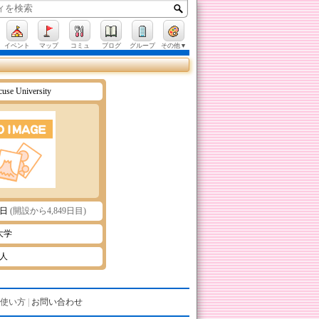
イベント
マップ
コミュ
ブログ
グループ
その他▼
cuse University
9日
(開設から4,849日目)
大学
1人
使い方
|
お問い合わせ