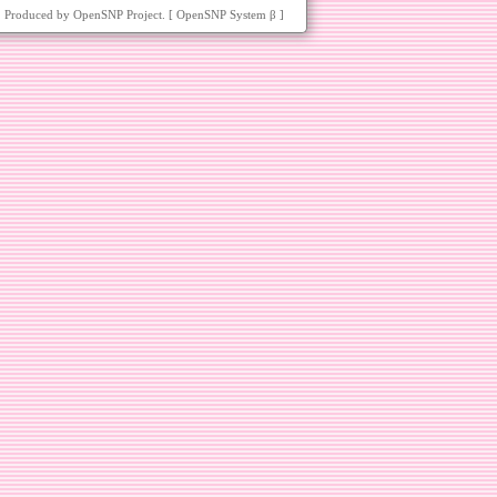
Produced by OpenSNP Project. [ OpenSNP System
β ]