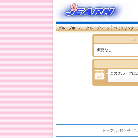
グループホーム
グループページ
コミュリンク一
●
● ●
概要なし
このグループは201
トップ
|
お知らせ
|
こ