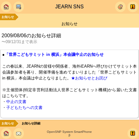
JEARN SNS
お知らせ
お知らせ
2009/08/06のお知らせ詳細
〜09/12/31まで表示
●
「世界こどもサミット in 横浜」本会議中止のお知らせ
この春以来、JEARNの皆様や関係者、海外iEARNへ呼びかけてサミット本
会議参加者を募り、開催準備を進めてまいりました「世界こどもサミット
in 横浜」本会議は中止となりました。
★お知らせとお詫び
※主催団体(特定非営利活動法人世界こどもサミット機構)から届いた文書
はこちらです。
・
中止の文書
・
子どもたちへの文書
お知らせ
お知らせ詳細
OpenSNP System SmartPhone
β