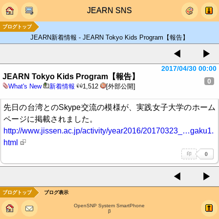
JEARN SNS
ブログトップ
JEARN新着情報 - JEARN Tokyo Kids Program【報告】
◀
▶
2017/04/30 00:00
JEARN Tokyo Kids Program【報告】
0
What's New
新着情報
1,512
[外部公開]
先日の台湾とのSkype交流の模様が、実践女子大学のホーム
ページに掲載されました。
http://www.jissen.ac.jp/activity/year2016/20170323_…gaku1.
html
◀
▶
ブログトップ
ブログ表示
OpenSNP System SmartPhone
β