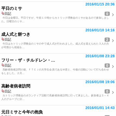
2016/01/15 20:36
平日のミサ
0
日記
今日は金曜日。平日ですが、午前１０時からカトリック堺教会のミサがあるので参加しまし
た。日曜日のミサ…
2016/01/10 14:16
成人式と餅つき
2
日記
今日はカトリック堺教会のミサの中で成人式が行われました。成人式を迎えられた３人の方
が司祭から祝福を…
2016/01/08 23:28
フリー・ザ・チルドレン・…
0
日記
高齢者病者訪問の後、ＦＴＣＪの大学生会員であるＭ君と、今後の活動について打ち合わせ
をしました。２月…
2016/01/08 19:06
高齢者病者訪問
0
日記
カトリック堺教会のボランティア活動で高齢者病者訪問に行って来ました。参加者は３～４
人のグループに分…
2016/01/01 14:43
元日ミサと今年の抱負