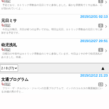
1
日記
予定どおり、カトリック堺教会の元日ミサに参加しました。厳かな雰囲気でミサは進み、心
が洗われていくよ…
2015/12/31 02:13
元日ミサ
0
日記
今日は大晦日。月日が経つのは早いですね。明日は元日。カトリック堺教会の元日ミサに参
加する予定です。
2015/12/27 20:51
幼児洗礼
1
日記
日曜日の午前中はカトリック堺教会のミサに参加しています。今日はミサの中で幼児洗礼が
ありました。何歳…
▲
2015/12/12 21:23
文通プログラム
13
日記
フリー・ザ・チルドレン・ジャパンの文通プログラムで、インドのコルカタの養護施設にい
る18歳の男の子と…
2014/11/19 11:57
児童労働について考える
1
日記