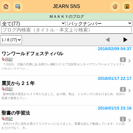
JEARN SNS
ＭＡＫＫＹのブログ
◀
▶
2016/02/09 04:37
ワンワールドフェスティバル
0
日記
７日(日)、大阪の天満にある関テレ扇町スクエア北区民センターでワンワールドフェスティ
バルというイベン…
2016/01/17 22:17
震災から２１年
3
日記
阪神淡路大震災から２１年たちました。あの朝、私は、ジョギングに出かけるため、自分の
部屋で着替えてい…
2016/01/15 23:16
聖書の学習法
1
日記
去年の４月に洗礼を受けクリスチャンになりました。聖書を読んで勉強しています。ただ読
むだけでなく、大…