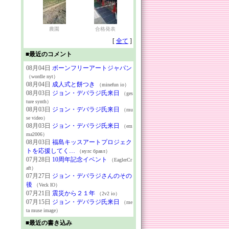
農園
合格発表
[
全て
]
■最近のコメント
08月04日
ボーンフリーアートジャパン
（wordle nyt）
08月04日
成人式と餅つき
（minefun io）
08月03日
ジョン・デバラジ氏来日
（ges
ture synth）
08月03日
ジョン・デバラジ氏来日
（mu
se video）
08月03日
ジョン・デバラジ氏来日
（em
ma2006）
08月03日
福島キッスアートプロジェク
トを応援してく…
（нулс бравл）
07月28日
10周年記念イベント
（EaglerCr
aft）
07月27日
ジョン・デバラジさんのその
後
（Veck IO）
07月21日
震災から２１年
（2v2 io）
07月15日
ジョン・デバラジ氏来日
（me
ta muse image）
■最近の書き込み