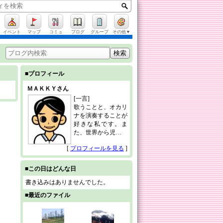
イベント
マップ
コミュ
ブログ
グループ
その他▼
■プロフィール
ＭＡＫＫＹさん
[一言]
歌うことと、オカリ
ナを演奏することが
好きな私です。ま
た、世界から児…
[
プロフィールを見る
]
■この日はどんな日
書き込みはありませんでした。
■最近のファイル